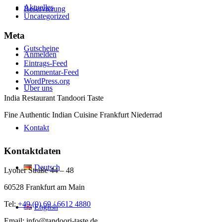
Aktuelles
Reservierung
Uncategorized
Meta
Gutscheine
Anmelden
Eintrags-Feed
Kommentar-Feed
WordPress.org
Über uns
India Restaurant Tandoori Taste
Fine Authentic Indian Cuisine Frankfurt Niederrad
Kontakt
Kontaktdaten
Deutsch
Lyoner Straße 44 – 48
60528 Frankfurt am Main
Tel:
+49 (0) 69 / 6612 4880
English
Email: info@tandoori-taste.de