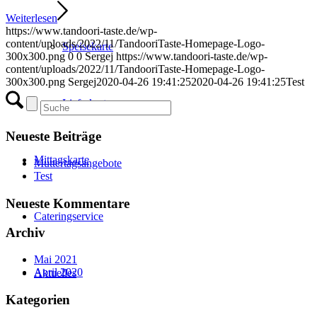
Weiterlesen
https://www.tandoori-taste.de/wp-
content/uploads/2022/11/TandooriTaste-Homepage-Logo-
Speisekarte
300x300.png
0
0
Sergej
https://www.tandoori-taste.de/wp-
content/uploads/2022/11/TandooriTaste-Homepage-Logo-
300x300.png
Sergej
2020-04-26 19:41:25
2020-04-26 19:41:25
Test
Lieferkarte
Neueste Beiträge
Mittagskarte
Muttertagsangebote
Test
Neueste Kommentare
Cateringservice
Archiv
Mai 2021
April 2020
Aktuelles
Kategorien